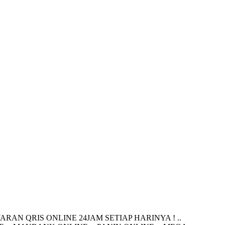
RAN QRIS ONLINE 24JAM SETIAP HARINYA ! ..